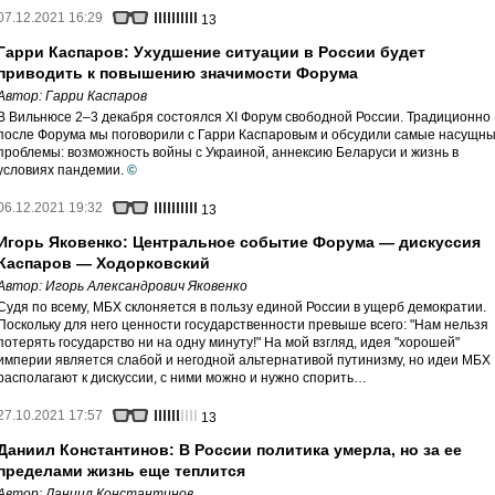
07.12.2021 16:29
13
Гарри Каспаров: Ухудшение ситуации в России будет
приводить к повышению значимости Форума
Автор:
Гарри Каспаров
В Вильнюсе 2–3 декабря состоялся ХI Форум свободной России. Традиционно
после Форума мы поговорили с Гарри Каспаровым и обсудили самые насущн
проблемы: возможность войны с Украиной, аннексию Беларуси и жизнь в
условиях пандемии.
©
06.12.2021 19:32
13
Игорь Яковенко: Центральное событие Форума — дискуссия
Каспаров — Ходорковский
Автор:
Игорь Александрович Яковенко
Судя по всему, МБХ склоняется в пользу единой России в ущерб демократии.
Поскольку для него ценности государственности превыше всего: "Нам нельзя
потерять государство ни на одну минуту!" На мой взгляд, идея "хорошей"
империи является слабой и негодной альтернативой путинизму, но идеи МБХ
располагают к дискуссии, с ними можно и нужно спорить…
27.10.2021 17:57
13
Даниил Константинов: В России политика умерла, но за ее
пределами жизнь еще теплится
Автор:
Даниил Константинов