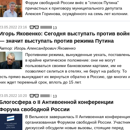
Форум свободной России внёс в "список Путина"
причастных к приговору муниципального депутата
Алексея Горинова, осуждённого на семь лет колонии.
23.05.2022 23:16
13
Игорь Яковенко: Сегодня выступать против вой
— значит выступать против режима Путина
Автор:
Игорь Александрович Яковенко
Противники режима, вынужденные уехать, поставлен
в крайне критическое положение: они не могут
пользоваться своими банковскими картами, им не
позволяют селиться в отелях, не берут на работу. То
есть прямо вынуждают их вернуться обратно в Россию, где многих 
них ждет тюремный срок, вплоть до 15 лет.
23.05.2022 10:20
13
Блогосфера о II Антивоенной конференции
Форума свободной России
В Вильнюсе завершилась II Антивоенная конференци
организованная Форумом свободной России. Участни
дискуссий обсудили новые вызовы, стоящие перед