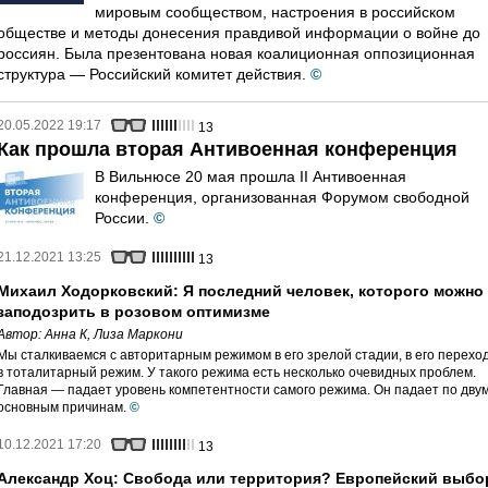
мировым сообществом, настроения в российском
обществе и методы донесения правдивой информации о войне до
россиян. Была презентована новая коалиционная оппозиционная
структура — Российский комитет действия.
©
20.05.2022 19:17
13
Как прошла вторая Антивоенная конференция
В Вильнюсе 20 мая прошла II Антивоенная
конференция, организованная Форумом свободной
России.
©
21.12.2021 13:25
13
Михаил Ходорковский: Я последний человек, которого можно
заподозрить в розовом оптимизме
Автор:
Анна К
,
Лиза Маркони
Мы сталкиваемся с авторитарным режимом в его зрелой стадии, в его перехо
в тоталитарный режим. У такого режима есть несколько очевидных проблем.
Главная — падает уровень компетентности самого режима. Он падает по дву
основным причинам.
©
10.12.2021 17:20
13
Александр Хоц: Свобода или территория? Европейский выбо