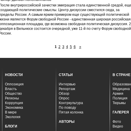
После внутрироссийской зачистки эмиграция стала единственной средой, ещ
создающей политические смыслы. Центр дискуссии сместился сюда, за
пределы России. А самым ярким примером еще существующей политической
жизни является Форум свободной России - единственная широкая российская
оппозиционная площадка, где возможна свободная политическая дискуссия. 2
декабря в Вильнюсе состоится очередной, уже 11-й по счету Форум свободной
России.
1
2
3
4
5
6
»
НОВОСТИ
СТАТЬИ
В СТРАНЕ
Оппозиция
Интервью
Образован
Власть
Репортаж
Медицина
Общество
Обзор
Армия
Регионы
Опрос
Полиция
Коррупция
Контркультура
Тюрьмы
Экономика
По поводу
В мире
Пятая колонка
ГАЛЕРЕЯ
Экология
АВТОРЫ
Фото
БЛОГИ
Видео