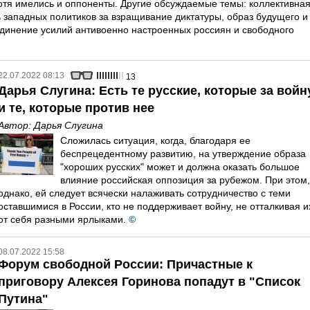
отя имелись и оппоненты. Другие обсуждаемые темы: коллективна
ь западных политиков за взращивание диктатуры, образ будущего и
единение усилий антивоенно настроенных россиян и свободного
22.07.2022 08:13
13
Дарья Слугина: Есть те русские, которые за войн
и те, которые против нее
Автор:
Дарья Слугина
Сложилась ситуация, когда, благодаря ее
беспрецедентному развитию, на утверждение образа
"хороших русских" может и должна оказать большое
влияние российская оппозиция за рубежом. При этом,
однако, ей следует всячески налаживать сотрудничество с теми
оставшимися в России, кто не поддерживает войну, не отталкивая и
от себя разными ярлыками.
©
08.07.2022 15:58
Форум свободной России: Причастные к
приговору Алексея Горинова попадут в "Список
Путина"