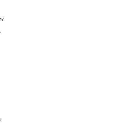
зу
т
й