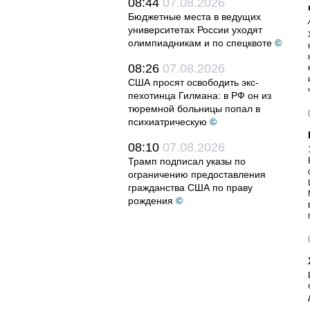
08:44
07.08.2026
Бюджетные места в ведущих
университетах России уходят
олимпиадникам и по спецквоте
©
08:26
07.08.2026
США просят освободить экс-
пехотинца Гилмана: в РФ он из
тюремной больницы попал в
психиатрическую
©
08:10
07.08.2026
Трамп подписал указы по
ограничению предоставления
гражданства США по праву
рождения
©