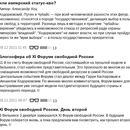
или имперский статус-кво?
Автор:
Александр Хоц
Ходорковский, Путин и Чубайс — при всей человеческой разности этих фигур,
несомненно, относятся к породе "государственников", делающих выбор в поль
не свобод, а территорий. Разница лишь в методах и практике: "чубайсы-
кириенки" убедились в невозможности отказа от репрессий ради охраны
имперских "владений". "Ходорковские" не имеют власти, но при случае пройду
через те же "муки выбора" — в пользу государственных приоритетов.
09.12.2021 11:45
13
Блогосфера об XI Форуме свободной России
11-й по счету Форум свободной России, состоявшийся на прошлой неделе в
Вильнюсе, стал наиболее представительным. Это произошло во многом из-за
сокращения возможностей для свободной дискуссии в самой России.
Центральным событием Форума стал диалог между Гарри Каспаровым и
Михаилом Ходорковским. По мнению многих комментаторов, Форум важен для
выстраивания уже сегодня модели постдиктаторского будущего страны и
переходного периода.
©
08.12.2021 08:47
13
XI Форум свободной России. День второй
В Вильнюсе 3 декабря завершился XI Форум свободной России. В будущем
Форум соберется вновь, а пока предлагаем вам посмотреть, как прошел второ
день.
©