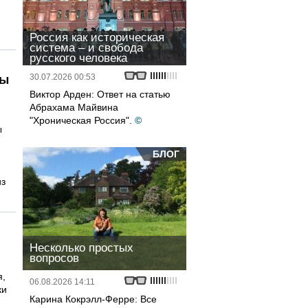
Россия как историческая
система – и свобода
русского человека
30.07.2026 00:53
ны
Виктор Арден: Ответ на статью
Абрахама Майвина
"Хроническая Россия".
©
ы
БЛОГ
из
Несколько простых
вопросов
я,
06.08.2026 14:11
ки
Карина Кокрэлл-Ферре: Все