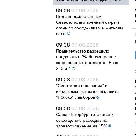
09:58
07.08.2026
Под аннексированным
Севастополем военный открыл
огонь по сослуживцам и жителям
села
©
09:38
07.08.2026
Правительство разрешило
продавать в РФ бензин ранее
запрещенных стандартов Евро —
2, 3 и 4
©
09:23
07.08.2026
"Системная оппозиция" и
избиркомы пытаются выдавить
"Яблоко" с выборов
©
08:58
07.08.2026
Санкт-Петербург готовится к
сокращению расходов на
здравоохранение на 15%
©