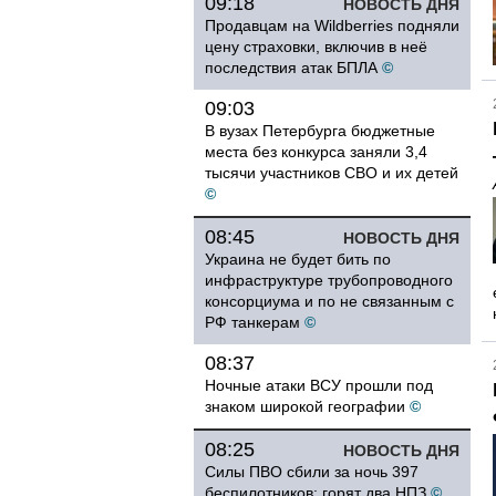
09:18
НОВОСТЬ ДНЯ
Продавцам на Wildberries подняли
цену страховки, включив в неё
последствия атак БПЛА
©
09:03
В вузах Петербурга бюджетные
места без конкурса заняли 3,4
тысячи участников СВО и их детей
©
08:45
НОВОСТЬ ДНЯ
Украина не будет бить по
инфраструктуре трубопроводного
консорциума и по не связанным с
РФ танкерам
©
08:37
Ночные атаки ВСУ прошли под
знаком широкой географии
©
08:25
НОВОСТЬ ДНЯ
Силы ПВО сбили за ночь 397
беспилотников: горят два НПЗ
©