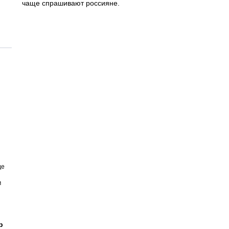
чаще спрашивают россияне.
де
м
р