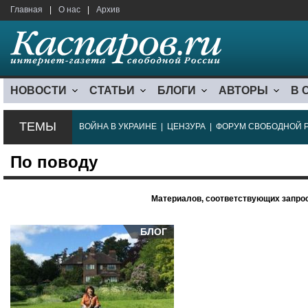
Главная
|
О нас
|
Архив
НОВОСТИ
СТАТЬИ
БЛОГИ
АВТОРЫ
В 
ТЕМЫ
ВОЙНА В УКРАИНЕ
|
ЦЕНЗУРА
|
ФОРУМ СВОБОДНОЙ 
По поводу
Материалов, соответствующих запрос
БЛОГ