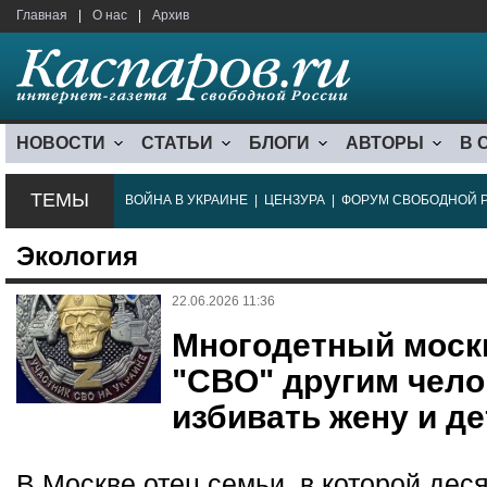
Главная
|
О нас
|
Архив
НОВОСТИ
СТАТЬИ
БЛОГИ
АВТОРЫ
В 
ТЕМЫ
ВОЙНА В УКРАИНЕ
|
ЦЕНЗУРА
|
ФОРУМ СВОБОДНОЙ 
Экология
22.06.2026 11:36
Многодетный моск
"СВО" другим чело
избивать жену и де
В Москве отец семьи, в которой деся