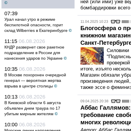
ней (или ими) уже ве
©
бомбардировки всего 
07:39
Урал начал утро в режиме
11.04.2025 10:23
беспилотной опасности, горит
Блогосфера о пр
склад Wilberries в Екатеринбурге
©
книжном магазин
11:15
06.08.2026
Санкт-Петербург
КНДР развернет свое ракетное
Силовики 
подразделение в России для
"Подписны
нанесения ударов по Украине
©
проверкой
10:35
06.08.2026
итоге, изъято несколь
Магазин обязали убрат
В Москве похоронен очередной
генерал — вероятная жертва
произведения людей,
взрыва в центре столицы
©
также эссе о фемини
10:13
06.08.2026
09.04.2025 20:38
В Киевской области 6 августа
Аббас Галлямов:
объявлен днем траура по 17
убитым мирным жителям
©
требование своб
многих революц
10:00
06.08.2026
Автор:
Аббас Галля
Морские линии направления