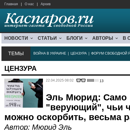
Главная
|
О нас
|
Архив
НОВОСТИ
СТАТЬИ
БЛОГИ
АВТОРЫ
В 
ТЕМЫ
ВОЙНА В УКРАИНЕ
|
ЦЕНЗУРА
|
ФОРУМ СВОБОДНОЙ 
ЦЕНЗУРА
22.04.2025 08:02
13
Эль Мюрид: Само 
"верующий", чьи ч
можно оскорбить, весьма 
Автор:
Мюрид Эль