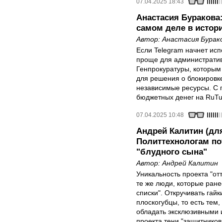
07.04.2025 18:43
Анастасия Буракова
самом деле в истор
Автор:
Анастасия Бурак
Если Telegram начнет ис
проще для административ
Генпрокуратуры, которым
для решения о блокировке
независимые ресурсы. С 
бюджетных денег на RuTu
07.04.2025 10:48
Андрей Калитин (для
Политтехнологам по
"блудного сына"
Автор:
Андрей Калитин
Уникальность проекта "отт
те же люди, которые ране
списки". Откручивать гайк
плоскогубцы, то есть тем,
обладать эксклюзивными 
проекта тени "защитников