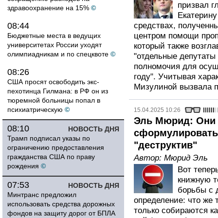
призвал г
здравоохранение на 15%
©
Екатерину
08:44
средствах, полученн
центром помощи про
Бюджетные места в ведущих
университетах России уходят
который также возгла
олимпиадникам и по спецквоте
©
"отдельные депутаты
полномочия для осущ
08:26
году". Учитывая хара
США просят освободить экс-
Мизулиной вызвала п
пехотинца Гилмана: в РФ он из
тюремной больницы попал в
психиатрическую
©
15.04.2025 10:26
Эль Мюрид: Они 
08:10
НОВОСТЬ ДНЯ
сформулировать, 
Трамп подписал указы по
"деструктив"
ограничению предоставления
гражданства США по праву
Автор:
Мюрид Эль
рождения
©
Вот тепер
книжную т
07:53
НОВОСТЬ ДНЯ
борьбы с 
Минтранс предложил
определение: что же 
использовать средства дорожных
только собираются ка
фондов на защиту дорог от БПЛА