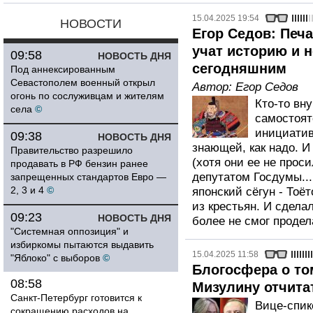
15.04.2025 19:54
НОВОСТИ
Егор Седов: Печа
учат историю и н
09:58
НОВОСТЬ ДНЯ
сегодняшним
Под аннексированным
Севастополем военный открыл
Автор:
Егор Седов
огонь по сослуживцам и жителям
Кто-то вн
села
©
самостоят
инициатив
09:38
НОВОСТЬ ДНЯ
знающей, как надо. И
Правительство разрешило
(хотя они ее не проси
продавать в РФ бензин ранее
депутатом Госдумы..
запрещенных стандартов Евро —
2, 3 и 4
©
японский сёгун - То
из крестьян. И сдела
09:23
НОВОСТЬ ДНЯ
более не смог продел
"Системная оппозиция" и
избиркомы пытаются выдавить
15.04.2025 11:58
"Яблоко" с выборов
©
Блогосфера о то
08:58
Мизулину отчита
Санкт-Петербург готовится к
Вице-спик
сокращению расходов на