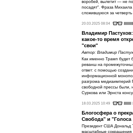
воробей, вылетит — не по
посадят". Фраза Михаила
сложившуюся за четверть 
20.03.2025 08:04
Владимир Пастухов:
какое-то время откр
"свои"
Автор:
Владимир Пастух
Как именно Трамп будет 
реванш на промежуточных
ответ: с помощью создан
информационной монополи
разгрома медиаимперий Г
свободной прессы были, н
Суркова или Эрнста консу
18.03.2025 10:49
Блогосфера о прек
Свобода" и "Голоса
Президент США Дональд Т
масштабные сокращения в