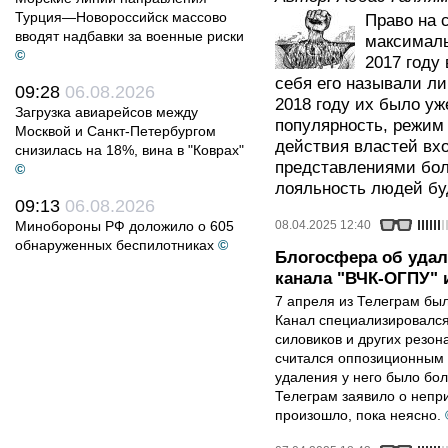
Турция—Новороссийск массово
Право на 
вводят надбавки за военные риски
максималь
©
2017 году
себя его называли ли
09:28
06.08.2026
2018 году их было уже
Загрузка авиарейсов между
популярность, режим
Москвой и Санкт-Петербургом
действия властей вх
снизилась на 18%, вина в "Коврах"
представлениями бол
©
лояльность людей бу
09:13
06.08.2026
Минобороны РФ доложило о 605
08.04.2025 12:40
обнаруженных беспилотниках
©
Блогосфера об удал
канала "ВЧК-ОГПУ" 
7 апреля из Телеграм бы
Канал специализировался
силовиков и других резон
считался оппозиционным 
удаления у него было бол
Телеграм заявило о непр
произошло, пока неясно.