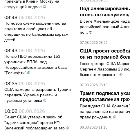
07.08.2026 09:58
приехать в Киев и Москву на
следующей неделе
©
Под аннексированн
огонь по сослуживц
08:48
09.08.2026
В селе Хмельницкое неда
По новой схеме мошенничества
российский военный 4 авг
родителям сообщают об
по...
©
операциях по банковским картам
детей
07.08.2026 08:26
08:43
09.08.2026
США просят освобод
Ночью ПВО перехватила 153
он из тюремной бол
украинских БПЛА: под
Госсекретарь США Марко 
Новороссийском атакована база
Сергеем Лавровым 23 ию
"Роснефти"
©
бывшего морского...
©
08:35
09.08.2026
07.08.2026 08:10
США намерены разрешить Турции
Трамп подписал ука
передать Украине ракеты и
предоставления гра
пусковые установки
©
Президент США Дональд Т
10:02
08.08.2026
направленные на ограни
Сенат США утвердил закон об
праву рождения.
©
"адских санкциях" против РФ:
06.08.2026 11:15
Зеленский поблагодарил за это
©