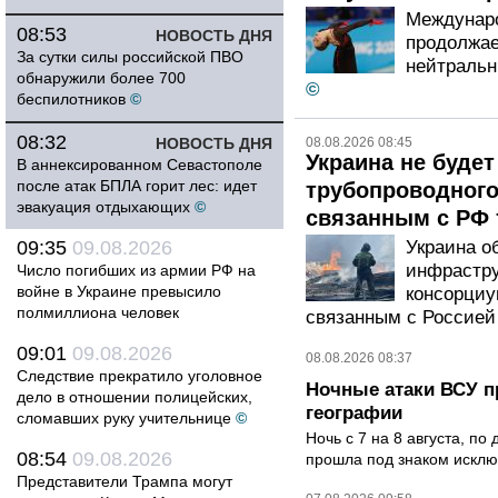
Междунаро
08:53
НОВОСТЬ ДНЯ
продолжае
За сутки силы российской ПВО
нейтральн
обнаружили более 700
©
беспилотников
©
08:32
НОВОСТЬ ДНЯ
08.08.2026 08:45
Украина не буде
В аннексированном Севастополе
после атак БПЛА горит лес: идет
трубопроводного
эвакуация отдыхающих
©
связанным с РФ 
09:35
09.08.2026
Украина о
инфрастру
Число погибших из армии РФ на
войне в Украине превысило
консорциу
полмиллиона человек
связанным с Россией
09:01
09.08.2026
08.08.2026 08:37
Следствие прекратило уголовное
Ночные атаки ВСУ п
дело в отношении полицейских,
географии
сломавших руку учительнице
©
Ночь с 7 на 8 августа, п
08:54
09.08.2026
прошла под знаком исклю
Представители Трампа могут