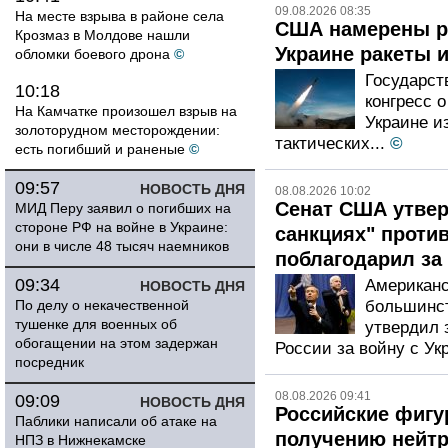
09.08.2026 08:35
На месте взрыва в районе села
США намерены р
Крозмаз в Молдове нашли
Украине ракеты 
обломки боевого дрона
©
Государс
10:18
конгресс 
На Камчатке произошел взрыв на
Украине и
золоторудном месторождении:
тактических...
©
есть погибший и раненые
©
09:57
НОВОСТЬ ДНЯ
08.08.2026 10:02
Сенат США утвер
МИД Перу заявил о погибших на
стороне РФ на войне в Украине:
санкциях" проти
они в числе 48 тысяч наемников
поблагодарил за
09:34
Американс
НОВОСТЬ ДНЯ
По делу о некачественной
большинст
тушенке для военных об
утвердил 
обогащении на этом задержан
России за войну с Ук
посредник
08.08.2026 09:41
09:09
НОВОСТЬ ДНЯ
Российские фигу
Паблики написали об атаке на
получению нейтр
НПЗ в Нижнекамске